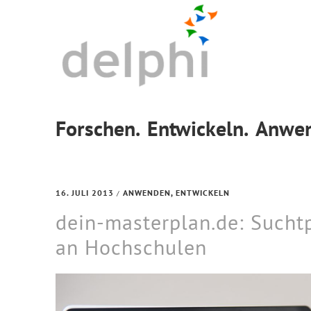
Skip
Skip
Skip
to
to
to
primary
main
footer
navigation
content
Forschen.
Entwickeln.
Anwen
16. JULI 2013
ANWENDEN
,
ENTWICKELN
/
dein-masterplan.de: Sucht
an Hochschulen