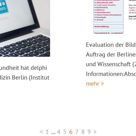
Evaluation der Bild
Auftrag der Berlin
und Wissenschaft (
undheit hat delphi
Informationen:Abs
zin Berlin (Institut
mehr >
Go
Interim
Go
Go
Go
Go
Go
Go
<
1
…
4
5
6
7
8
9
>