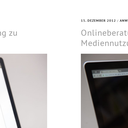
15. DEZEMBER 2012
ANW
/
ng zu
Onlineberat
Mediennutz