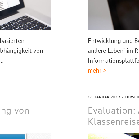
basierten
Entwicklung und B
Abhängigkeit von
andere Leben“ im R
h…
Informationsplattf
mehr >
16. JANUAR 2012
FORSC
/
ung von
Evaluation:
Klassenreis