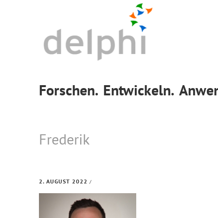
Skip
Skip
Skip
to
to
to
primary
main
footer
navigation
content
Forschen.
Entwickeln.
Anwen
Frederik
2. AUGUST 2022
/