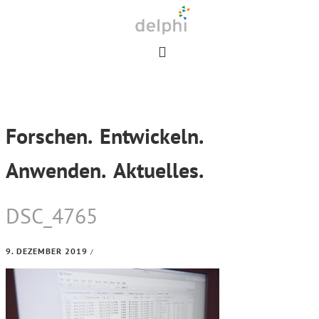
Skip
Skip
Skip
to
to
to
primary
main
footer
navigation
content
Forschen.
Entwickeln.
Anwenden.
Aktuelles.
DSC_4765
9. DEZEMBER 2019
/