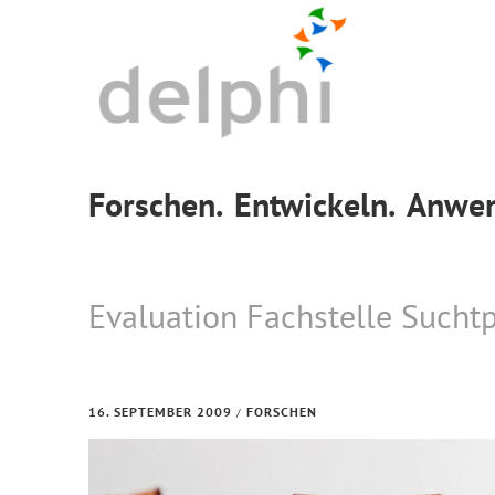
Skip
Skip
Skip
to
to
to
primary
main
footer
navigation
content
Forschen.
Entwickeln.
Anwen
Evaluation Fachstelle Suchtp
16. SEPTEMBER 2009
FORSCHEN
/