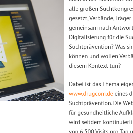
alle großen Suchtkongre
gesetzt, Verbände, Träge
gemeinsam nach Antworte
Digitalisierung für die S
Suchtprävention? Was sin
können und wollen Verbän
diesem Kontext tun?
Dabei ist das Thema eigen
www.drugcom.de
eines d
Suchtprävention. Die Web
für gesundheitliche Aufk
wird seitdem kontinuierli
von 6.500 Visits pro Tag 