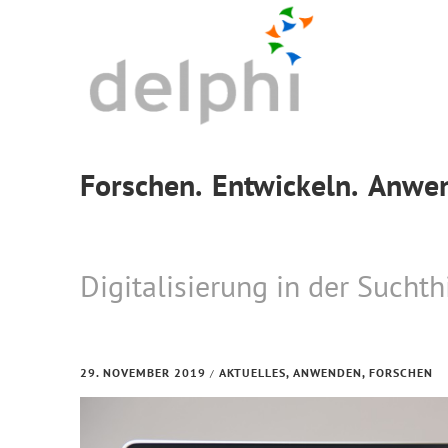
Skip
Skip
Skip
to
to
to
primary
main
footer
navigation
content
Forschen.
Entwickeln.
Anwen
Digitalisierung in der Suchth
29. NOVEMBER 2019
AKTUELLES
,
ANWENDEN
,
FORSCHEN
/