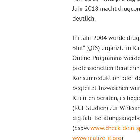
Jahr 2018 macht drugcom
deutlich.
Im Jahr 2004 wurde drug
Shit“ (QtS) ergänzt. Im 
Online-Programms werde
professionellen Berateri
Konsumreduktion oder d
begleitet. Inzwischen wu
Klienten beraten, es lieg
(RCT-Studien) zur Wirksa
digitale Beratungsangeb
(bspw.
www.check-dein-sp
www.realize-it.org
)