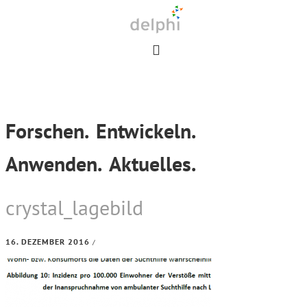
Skip
Skip
Skip
to
to
to
primary
main
footer
navigation
content
Forschen.
Entwickeln.
Anwenden.
Aktuelles.
crystal_lagebild
16. DEZEMBER 2016
/