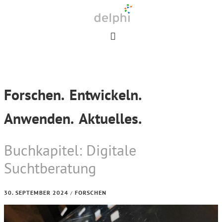
Skip
Skip
Skip
to
to
to
primary
main
footer
navigation
content
Forschen.
Entwickeln.
Anwenden.
Aktuelles.
Buchkapitel: Digitale
Suchtberatung
30. SEPTEMBER 2024
FORSCHEN
/