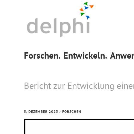
Skip
Skip
Skip
to
to
to
primary
main
footer
navigation
content
Forschen.
Entwickeln.
Anwen
Bericht zur Entwicklung eine
5. DEZEMBER 2023
FORSCHEN
/