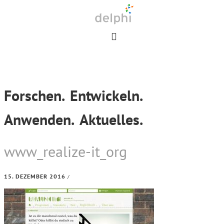
Skip
Skip
Skip
to
to
to
primary
main
footer
navigation
content
Forschen.
Entwickeln.
Anwenden.
Aktuelles.
www_realize-it_org
15. DEZEMBER 2016
/