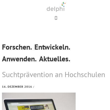
Skip
Skip
Skip
to
to
to
primary
main
footer
navigation
content
Forschen.
Entwickeln.
Anwenden.
Aktuelles.
Suchtprävention an Hochschulen
16. DEZEMBER 2016
/