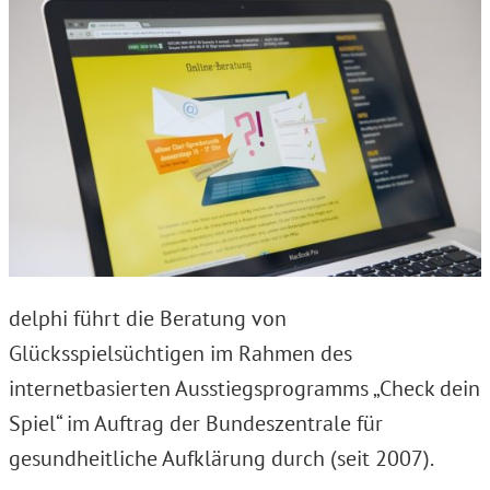
delphi führt die Beratung von
Glücksspielsüchtigen im Rahmen des
internetbasierten Ausstiegsprogramms „Check dein
Spiel“ im Auftrag der Bundeszentrale für
gesundheitliche Aufklärung durch (seit 2007).