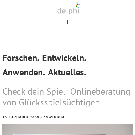
Skip
Skip
Skip
to
to
to
primary
main
footer
navigation
content
Forschen.
Entwickeln.
Anwenden.
Aktuelles.
Check dein Spiel: Onlineberatung
von Glücksspielsüchtigen
15. DEZEMBER 2009
ANWENDEN
/