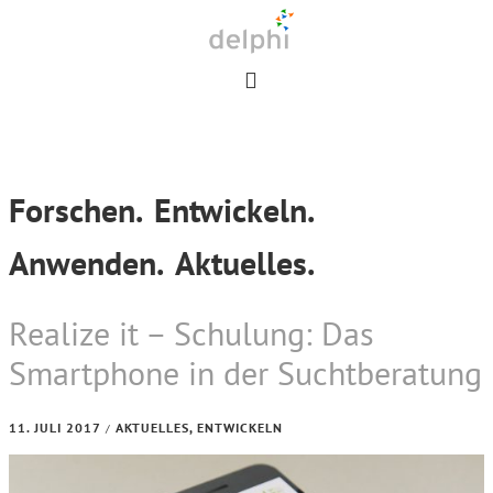
Skip
Skip
Skip
to
to
to
primary
main
footer
navigation
content
Forschen.
Entwickeln.
Anwenden.
Aktuelles.
Realize it – Schulung: Das
Smartphone in der Suchtberatung
11. JULI 2017
AKTUELLES
,
ENTWICKELN
/