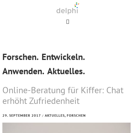
Skip
Skip
Skip
to
to
to
primary
main
footer
navigation
content
Forschen.
Entwickeln.
Anwenden.
Aktuelles.
Online-Beratung für Kiffer: Chat
erhöht Zufriedenheit
29. SEPTEMBER 2017
AKTUELLES
,
FORSCHEN
/