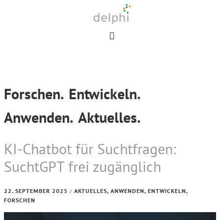
Skip
Skip
Skip
to
to
to
primary
main
footer
navigation
content
Forschen.
Entwickeln.
Anwenden.
Aktuelles.
KI-Chatbot für Suchtfragen:
SuchtGPT frei zugänglich
22. SEPTEMBER 2025
AKTUELLES
,
ANWENDEN
,
ENTWICKELN
,
/
FORSCHEN