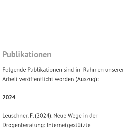
Skip
Skip
Skip
to
to
to
primary
main
footer
navigation
content
Publikationen
Folgende Publikationen sind im Rahmen unserer
Arbeit veröffentlicht worden (Auszug):
2024
Leuschner, F. (2024). Neue Wege in der
Drogenberatung: Internetgestützte