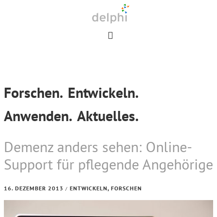
Skip
Skip
Skip
to
to
to
primary
main
footer
navigation
content
Forschen.
Entwickeln.
Anwenden.
Aktuelles.
Demenz anders sehen: Online-
Support für pflegende Angehörige
16. DEZEMBER 2013
ENTWICKELN
,
FORSCHEN
/