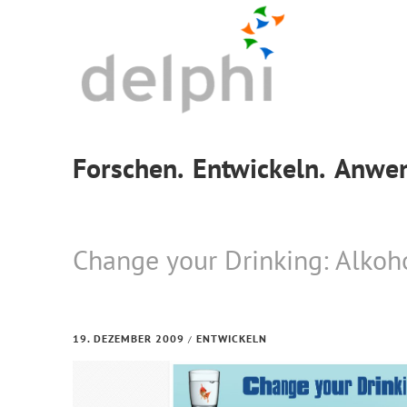
Skip
Skip
Skip
to
to
to
primary
main
footer
navigation
content
Forschen.
Entwickeln.
Anwen
Change your Drinking: Alkoh
19. DEZEMBER 2009
ENTWICKELN
/